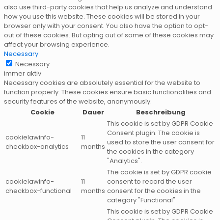
also use third-party cookies that help us analyze and understand
how you use this website. These cookies will be stored in your
browser only with your consent. You also have the option to opt-
out of these cookies. But opting out of some of these cookies may
affect your browsing experience.
Necessary
Necessary
immer aktiv
Necessary cookies are absolutely essential for the website to
function properly. These cookies ensure basic functionalities and
security features of the website, anonymously.
Cookie
Dauer
Beschreibung
This cookie is set by GDPR Cookie
Consent plugin. The cookie is
cookielawinfo-
11
used to store the user consent for
checkbox-analytics
months
the cookies in the category
"Analytics".
The cookie is set by GDPR cookie
cookielawinfo-
11
consent to record the user
checkbox-functional
months
consent for the cookies in the
category "Functional".
This cookie is set by GDPR Cookie