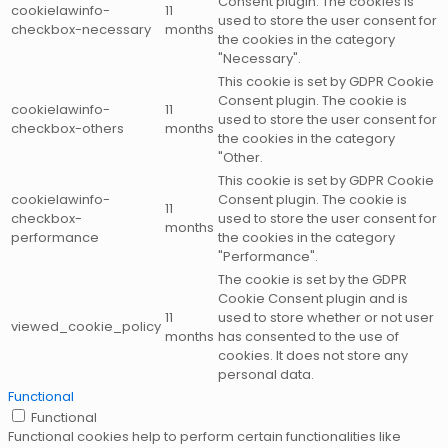
Consent plugin. The cookies is
cookielawinfo-
11
used to store the user consent for
checkbox-necessary
months
the cookies in the category
"Necessary".
This cookie is set by GDPR Cookie
Consent plugin. The cookie is
cookielawinfo-
11
used to store the user consent for
checkbox-others
months
the cookies in the category
"Other.
This cookie is set by GDPR Cookie
cookielawinfo-
Consent plugin. The cookie is
11
checkbox-
used to store the user consent for
months
performance
the cookies in the category
"Performance".
The cookie is set by the GDPR
Cookie Consent plugin and is
11
used to store whether or not user
viewed_cookie_policy
months
has consented to the use of
cookies. It does not store any
personal data.
Functional
Functional
Functional cookies help to perform certain functionalities like