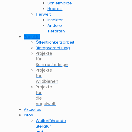
Schleimpilze
Haareis
Tierwelt
Insekten
Andere
Tierarten
Projekte
Öffentlichkeitsarbeit
Biotopvernetzung
Projekte
für
Schmetterlinge
Projekte
für
Wildbienen
Projekte
für
die
Vogelwelt
Aktuelles
Infos
Weiterführende
Literatur
und