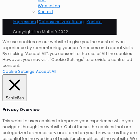
Webseiten
Kontakt
Impressum
|
Datenschutzerklärung
|
Kontakt
Copyright Leo Mattelé 2022
We use cookies on our website to give you the most relevant
experience by remembering your preferences and repeat visits.
By clicking “Accept All”, you consent to the use of ALL the cookies.
However, you may visit "Cookie Settings" to provide a controlled
consent.
Cookie Settings
Accept All
Schließen
Privacy Overview
This website uses cookies to improve your experience while you
navigate through the website. Out of these, the cookies that are
categorized as necessary are stored on your browser as they are
essential for the working of basic functionalities of the website. We