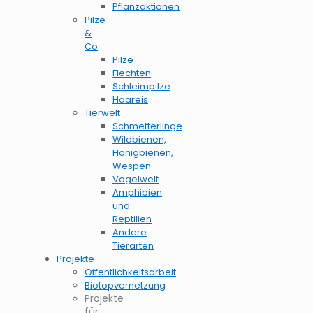
Pflanzaktionen
Pilze
&
Co
Pilze
Flechten
Schleimpilze
Haareis
Tierwelt
Schmetterlinge
Wildbienen,
Honigbienen,
Wespen
Vogelwelt
Amphibien
und
Reptilien
Andere
Tierarten
Projekte
Öffentlichkeitsarbeit
Biotopvernetzung
Projekte
für