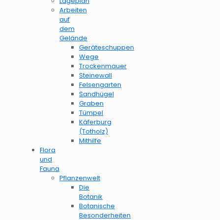
Lageplan
Arbeiten
auf
dem
Gelände
Geräteschuppen
Wege
Trockenmauer
Steinewall
Felsengarten
Sandhügel
Graben
Tümpel
Käferburg
(Totholz)
Mithilfe
Flora
und
Fauna
Pflanzenwelt
Die
Botanik
Botanische
Besonderheiten