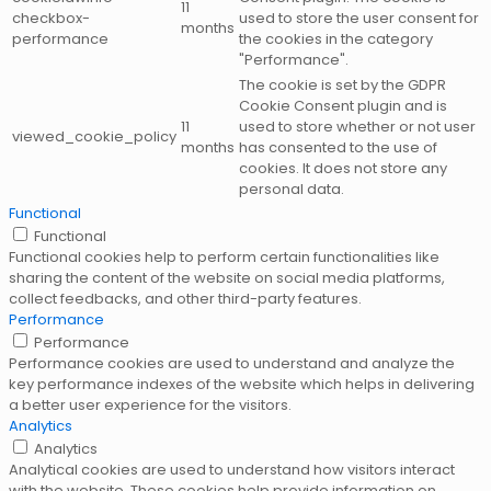
11
checkbox-
used to store the user consent for
months
performance
the cookies in the category
"Performance".
The cookie is set by the GDPR
Cookie Consent plugin and is
11
used to store whether or not user
viewed_cookie_policy
months
has consented to the use of
cookies. It does not store any
personal data.
Functional
Functional
Functional cookies help to perform certain functionalities like
sharing the content of the website on social media platforms,
collect feedbacks, and other third-party features.
Performance
Performance
Performance cookies are used to understand and analyze the
key performance indexes of the website which helps in delivering
a better user experience for the visitors.
Analytics
Analytics
Analytical cookies are used to understand how visitors interact
with the website. These cookies help provide information on